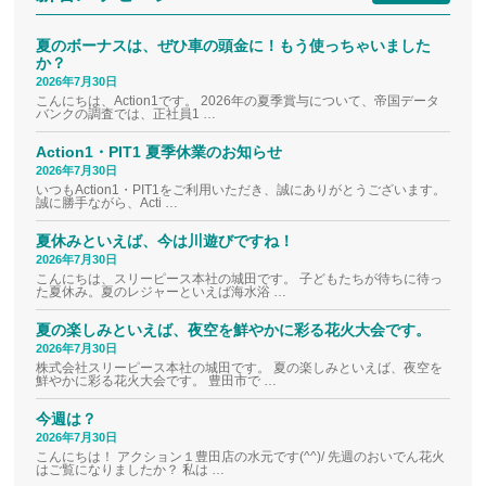
夏のボーナスは、ぜひ車の頭金に！もう使っちゃいました
か？
2026年7月30日
こんにちは、Action1です。 2026年の夏季賞与について、帝国データ
バンクの調査では、正社員1 …
Action1・PIT1 夏季休業のお知らせ
2026年7月30日
いつもAction1・PIT1をご利用いただき、誠にありがとうございます。
誠に勝手ながら、Acti …
夏休みといえば、今は川遊びですね！
2026年7月30日
こんにちは、スリーピース本社の城田です。 子どもたちが待ちに待っ
た夏休み。夏のレジャーといえば海水浴 …
夏の楽しみといえば、夜空を鮮やかに彩る花火大会です。
2026年7月30日
株式会社スリーピース本社の城田です。 夏の楽しみといえば、夜空を
鮮やかに彩る花火大会です。 豊田市で …
今週は？
2026年7月30日
こんにちは！ アクション１豊田店の水元です(^^)/ 先週のおいでん花火
はご覧になりましたか？ 私は …