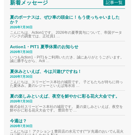
新着メッセージ
記事一覧
夏のボーナスは、ぜひ車の頭金に！もう使っちゃいました
か？
2026年7月30日
こんにちは、Action1です。 2026年の夏季賞与について、帝国データ
バンクの調査では、正社員1 …
Action1・PIT1 夏季休業のお知らせ
2026年7月30日
いつもAction1・PIT1をご利用いただき、誠にありがとうございます。
誠に勝手ながら、Acti …
夏休みといえば、今は川遊びですね！
2026年7月30日
こんにちは、スリーピース本社の城田です。 子どもたちが待ちに待っ
た夏休み。夏のレジャーといえば海水浴 …
夏の楽しみといえば、夜空を鮮やかに彩る花火大会です。
2026年7月30日
株式会社スリーピース本社の城田です。 夏の楽しみといえば、夜空を
鮮やかに彩る花火大会です。 豊田市で …
今週は？
2026年7月30日
こんにちは！ アクション１豊田店の水元です(^^)/ 先週のおいでん花火