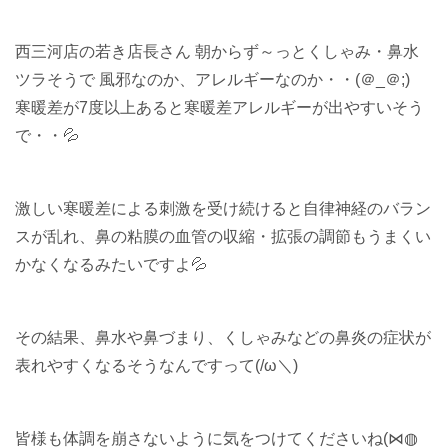
西三河店の若き店長さん 朝からず～っとくしゃみ・鼻水
ツラそうで 風邪なのか、アレルギーなのか・・(＠_＠;)
寒暖差が7度以上あると寒暖差アレルギーが出やすいそう
で・・💦
激しい寒暖差による刺激を受け続けると自律神経のバラン
スが乱れ、鼻の粘膜の血管の収縮・拡張の調節もうまくい
かなくなるみたいですよ💦
その結果、鼻水や鼻づまり、くしゃみなどの鼻炎の症状が
表れやすくなるそうなんですって(/ω＼)
皆様も体調を崩さないように気をつけてくださいね(⋈◍