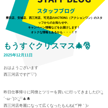
豊田店、安城店、西三河店、可児店のACTION1（アクションワン）のスタ
ッフからのお知らせや、
キャンペーン情報などをお届けします！
オトクな情報もあるかも・・・！？
もうすぐクリスマス🎄🎅
2025年12月11日
おはようございます
西三河店です(*’▽’)
昨日仕事帰りに同僚とツリーを買いに行ってきました(੭ु
´･ω･`)੭ु⁾⁾🎄🔔
西三河店奇麗になって広くなったもんね( *´艸｀)♪