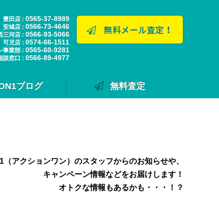
0565-37-8989
豊田店 :
0566-73-4646
安城店 :
0566-93-5066
西三河店 :
0574-66-1511
可児店 :
0565-60-9281
ン事業部 :
0566-89-4977
相談窓口 :
ION1ブログ
無料査定
N1（アクションワン）のスタッフからのお知らせや、
キャンペーン情報などをお届けします！
オトクな情報もあるかも・・・！？