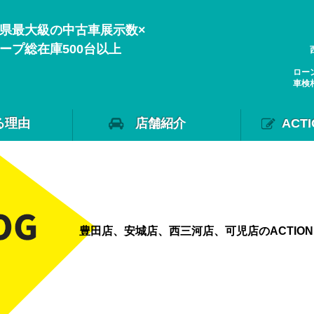
県最大級の中古車展示数×
ープ総在庫500台以上
ロー
車検
る理由
店舗紹介
ACT
豊田店、安城店、西三河店、可児店のACTIO