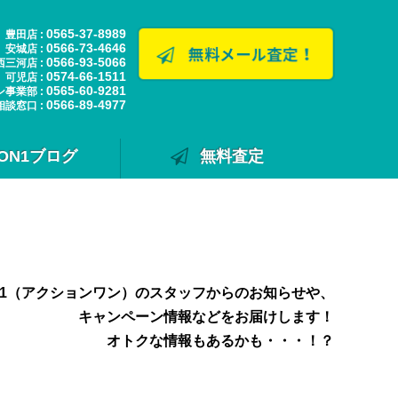
0565-37-8989
豊田店 :
0566-73-4646
安城店 :
0566-93-5066
西三河店 :
0574-66-1511
可児店 :
0565-60-9281
ン事業部 :
0566-89-4977
相談窓口 :
ION1ブログ
無料査定
N1（アクションワン）のスタッフからのお知らせや、
キャンペーン情報などをお届けします！
オトクな情報もあるかも・・・！？