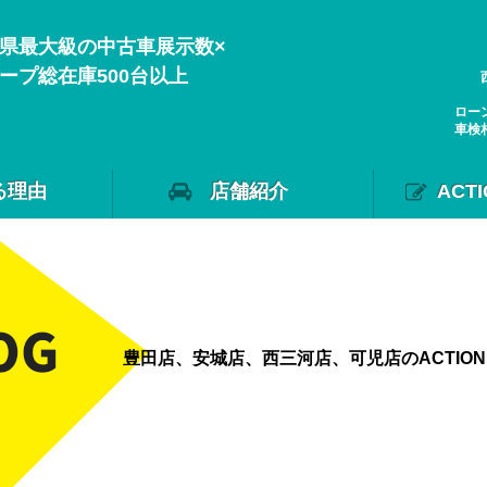
県最大級の中古車展示数×
ープ総在庫500台以上
ロー
車検
る理由
店舗紹介
ACT
豊田店、安城店、西三河店、可児店のACTIO