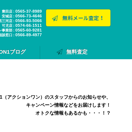
0565-37-8989
豊田店 :
0566-73-4646
安城店 :
0566-93-5066
西三河店 :
0574-66-1511
可児店 :
0565-60-9281
ン事業部 :
0566-89-4977
相談窓口 :
ION1ブログ
無料査定
N1（アクションワン）のスタッフからのお知らせや、
キャンペーン情報などをお届けします！
オトクな情報もあるかも・・・！？