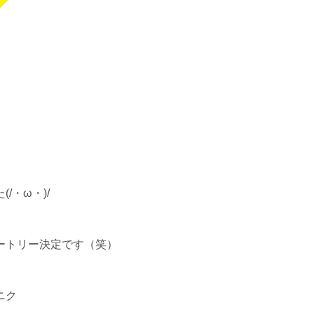
・ω・)/
ートリー決定です（笑）
ニク