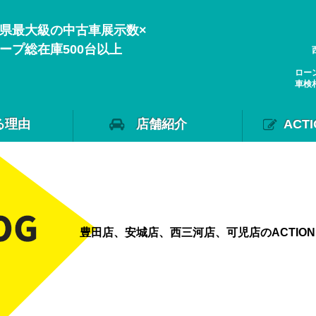
県最大級の中古車展示数×
ープ総在庫500台以上
ロー
車検
る理由
店舗紹介
ACT
豊田店、安城店、西三河店、可児店のACTIO