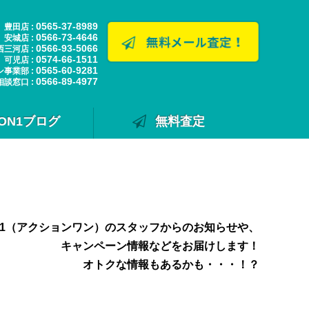
0565-37-8989
豊田店 :
0566-73-4646
安城店 :
0566-93-5066
西三河店 :
0574-66-1511
可児店 :
0565-60-9281
ン事業部 :
0566-89-4977
相談窓口 :
ION1ブログ
無料査定
N1（アクションワン）のスタッフからのお知らせや、
キャンペーン情報などをお届けします！
オトクな情報もあるかも・・・！？