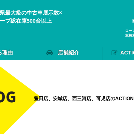
県最大級の中古車展示数×
ープ総在庫500台以上
ロー
車検
る理由
店舗紹介
ACT
豊田店、安城店、西三河店、可児店のACTIO