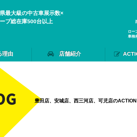
県最大級の中古車展示数×
ープ総在庫500台以上
ロー
車検
る理由
店舗紹介
ACT
豊田店、安城店、西三河店、可児店のACTIO