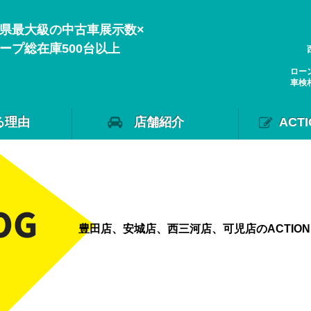
県最大級の中古車展示数×
ープ総在庫500台以上
ロー
車検
る理由
店舗紹介
ACT
豊田店、安城店、西三河店、可児店のACTIO