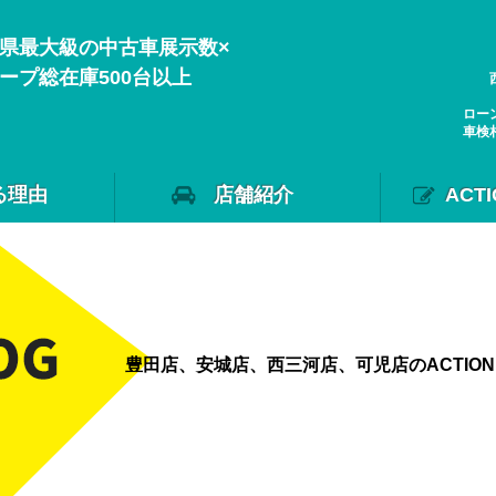
県最大級の中古車展示数×
ープ総在庫500台以上
ロー
車検
る理由
店舗紹介
ACT
豊田店、安城店、西三河店、可児店のACTIO