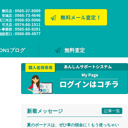
0565-37-8989
豊田店 :
0566-73-4646
安城店 :
0566-93-5066
西三河店 :
0574-66-1511
可児店 :
0565-60-9281
ン事業部 :
0566-89-4977
相談窓口 :
ION1ブログ
無料査定
新着メッセージ
記事一覧
夏のボーナスは、ぜひ車の頭金に！もう使っちゃい