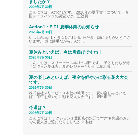
ましたか？
2026年7月30日
こんにちは、Action1です。 2026年の夏季賞与について、帝
国データバンクの調査では、正社員1 …
Action1・PIT1 夏季休業のお知らせ
2026年7月30日
いつもAction1・PIT1をご利用いただき、誠にありがとうござ
います。 誠に勝手ながら、Acti …
夏休みといえば、今は川遊びですね！
2026年7月30日
こんにちは、スリーピース本社の城田です。 子どもたちが待
ちに待った夏休み。夏のレジャーといえば海水浴 …
夏の楽しみといえば、夜空を鮮やかに彩る花火大会
です。
2026年7月30日
株式会社スリーピース本社の城田です。 夏の楽しみといえ
ば、夜空を鮮やかに彩る花火大会です。 豊田市で …
今週は？
2026年7月30日
こんにちは！ アクション１豊田店の水元です(^^)/ 先週のおい
でん花火はご覧になりましたか？ 私は …