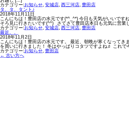
お越し […]
カテゴリー:
お知らせ
,
安城店
,
西三河店
,
豊田店
タ、タ、タント♪
2018年11月11日
こんにちは！豊田店の水元です(*^_^*) 今日も天気がいいですね～
そろ見に行きたいです(^^) さてさて豊田店本日も元気に営業し 
カテゴリー:
お知らせ
,
安城店
,
西三河店
,
豊田店
最近。。
2018年11月2日
こんにちは！豊田店の水元です。 最近、朝晩が寒くなってきまし
を買いに行きました！ 冬はやっぱりコタツですよね♬ これ
カテゴリー:
お知らせ
,
豊田店
←
古い方へ