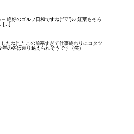
 絶好のゴルフ日和ですね(*’▽’)♪♪ 紅葉もそろ
[…]
たね(*_*; この前寒すぎて仕事終わりにコタツ
で今年の冬は乗り越えられそうです（笑）