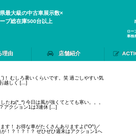
県最大級の中古車展示数×
ープ総在庫500台以上
ロー
車検
る理由
店舗紹介
ACT
‘_’)！ むしろ暑いくらいです。笑 過ごしやすい気
越しく […]
したね(*_*) 今日は風が強くてとても寒い。。。
 アクション1は3連休 […]
ます！ お得な車がたくさんありますよ(^O^)／
が！？！？！？ ぜひぜひ週末はアクション1へ