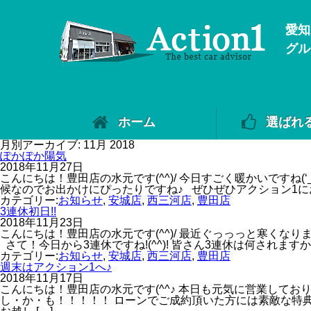
愛知
グル
ホーム
選ばれ
月別アーカイブ: 11月 2018
ぽかぽか陽気
2018年11月27日
こんにちは！豊田店の水元です(^^)/ 今日すごく暖かいですね(
候なのでお出かけにぴったりですね♪ ぜひぜひアクション1にお
カテゴリー:
お知らせ
,
安城店
,
西三河店
,
豊田店
3連休初日!!
2018年11月23日
こんにちは！豊田店の水元です(^^)/ 最近ぐっっっと寒くなりま
さて！今日から3連休ですね!(^^)! 皆さん3連休は何されますか?
カテゴリー:
お知らせ
,
安城店
,
西三河店
,
豊田店
週末はアクション1へ♪
2018年11月17日
こんにちは！豊田店の水元です(^^♪ 本日も元気に営業しており
し・か・も！！！！！ ローンでご成約頂いた方には素敵な特典