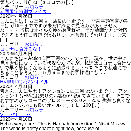
策もバッチリ(`･ω･´)b コロナの […]
カテゴリー:
お知らせ
期間限定特別プライス
2020年4月26日
こんにちは！ 西三河店、店長の平野です。 非常事態宣言の期
日は5月6日までですが未だに終息の見込みがありません
ね・・・ 当店はオイル交換のお客様や、急な故障などに対応
できるよう連日時短ではありますが営業しております。ご来
[…]
カテゴリー:
お知らせ
コロナに負けるな！
2020年4月25日
こんにちは～Action 1 西三河のハナで～す。 現在、世の中に
色々大変になっている状況なんですが、私達はコロナに負けな
いで早く皆良くなるように頑張りましょう❣ そこで私達にで
きることを考えて、５月６日までお客様達にも […]
カテゴリー:
お知らせ
HV専用エンジンオイル
2020年4月21日
皆さんこんにちわ！アクション１西三河店の小出です。 アク
ション１もHVにお乗りのお客様が増えてきています。 そこで
おすすめがワコーズのプロステージS 0ｗ－20ｗ 燃費も良くな
るしエンジンにも良いオイルです！ L 200 […]
カテゴリー:
お知らせ
💛 SALE 💛
2020年4月18日
Hello every one~. This is Hannah from Action 1 Nishi Mikawa.
The world is pretty chaotic right now, because of […]