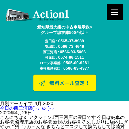
愛知県最大級の中古車展示数×
グループ総在庫500台以上
0565-37-8989
豊田店 :
0566-73-4646
安城店 :
0566-93-5066
西三河店 :
0574-66-1511
可児店 :
0565-60-9281
ローン事業部 :
0566-89-4977
車検相談窓口 :
月別アーカイブ: 4月 2020
今日の西三河店(´っ･ω･)っ
2020年4月26日
こんにちは♬ アクション1西三河店の豊田です 今日は納車の
お客様 修理来店のお客様 新規のお客様で 久しぶりに店内にぎ
やか( *´艸｀) み～んな きちんとマスクして換気もして除菌対