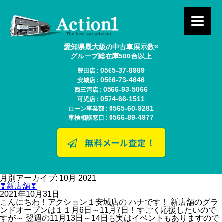
愛知県最大級の中古車展示数×
グループ総在庫500台以上
0565-37-8989
豊田店 :
0566-73-4646
安城店 :
0566-93-5066
西三河店 :
0574-66-1511
可児店 :
0565-60-9281
ローン事業部 :
0566-89-4977
車検相談窓口 :
月別アーカイブ: 10月 2021
❣新店舗❣
2021年10月31日
こんにちわ！アクション１安城店の ハナです！ 新店舗のグラ
ンドオープンは１１月6日～11月7日！すごく応援したいので
すが～ 翌週の11月13日～14日も実はイベントもありますので