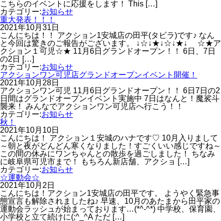
こちらのイベントに応援をします！ This […]
カテゴリー:
お知らせ
重大発表！！！
2021年10月31日
こんにちは！！ アクション1安城店の田平(タビラ)です♪ なん
と今回は驚きのご報告がございます。 ↓☆↓★↓☆↓★↓ ☆★ア
クション１可児☆★ 11月6日グランドオープン！！ 6日、7日
の2日 […]
カテゴリー:
お知らせ
アクションワン可児店グランドオープンイベント開催！
2021年10月28日
アクションワン可児 11月6日グランドオープン！！ 6日7日の2
日間はグランドオープンイベント実施中 7日はなんと！魔裟斗
襲来！ みんなでアクションワン可児店へ行こう！！
カテゴリー:
お知らせ
秋！
2021年10月10日
こんにちは！ アクション１安城のハナです♡ 10月入りまして
～朝と夜がどんどん寒くなりました！すごくいい感じですね～
この間の休みにワンちゃんとの散歩を過ごしました！ ちなみ
に岐阜県可児市まで！ もちろん新店舗、アクショ […]
カテゴリー:
お知らせ
☆運動会☆
2021年10月2日
こんにちは！アクション1安城店の田平です。 ようやく緊急事
態宣言も解除されましたね♪ 早速、10月のあたまから田平家の
運動会ラッシュが始まっております…(*^-^*) 中学校、保育園、
小学校と立て続けに(;^_^A ただ […]