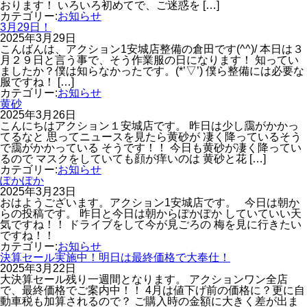
おります！ いろいろ初めてで、ご迷惑を […]
カテゴリー:
お知らせ
3月29日！
2025年3月29日
こんばんは、アクション1安城店整備の倉田です(^^)/ 本日は３
月２９日と言う事で、そう作業服の日になります！ 知ってい
ましたか？僕は知らなかったです。(*’▽’) 僕ら整備には必要な
服ですね！ […]
カテゴリー:
お知らせ
黄砂
2025年3月26日
こんにちはアクション１安城店です。 昨日は少し靄がかかっ
てるなと 思ってニュースを見たら黄砂が 凄く降っているそう
で靄がかかっている そうです！！ 今日も黄砂が凄く降ってい
るので マスクをしていても顔が痒いのは 黄砂と花 […]
カテゴリー:
お知らせ
ぽかぽか
2025年3月23日
おはようございます。アクション1安城店です。 今日は朝か
らの投稿です。 昨日と今日は朝からぽかぽか していていい天
気ですね！！ ドライブをして今が見ごろの 梅を見に行きたい
ですね！！
カテゴリー:
お知らせ
決算セール実施中！明日は最終価格で大奉仕！
2025年3月22日
大決算セール残り一週間となります。 アクションワン全店
で、最終価格でご案内中！！ 4月は値下げ前の価格に？更に自
動車税も加算されるので？ ご購入時の金額に大きく差が出ま