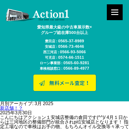
愛知県最大級の中古車展示数×
グループ総在庫500台以上
0565-37-8989
豊田店 :
0566-73-4646
安城店 :
0566-93-5066
西三河店 :
0574-66-1511
可児店 :
0565-60-9281
ローン事業部 :
0566-89-4977
車検相談窓口 :
月別アーカイブ: 3月 2025
新店舗！？
2025年3月30日
こんにちはアクション１安城店整備の倉田です(^^)/ 4月１日か
らは三河地区の整備部門が統合されpit1安城店となります！ 指
定工場なので車検はお手の物、もちろんオイル交換等々承って