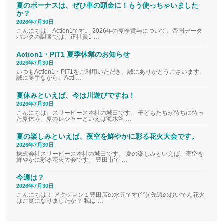
夏のボーナスは、ぜひ車の頭金に！もう使っちゃいました
か？
2026年7月30日
こんにちは、Action1です。 2026年の夏季賞与について、帝国データ
バンクの調査では、正社員1 …
Action1・PIT1 夏季休業のお知らせ
2026年7月30日
いつもAction1・PIT1をご利用いただき、誠にありがとうございます。
誠に勝手ながら、Acti …
夏休みといえば、今は川遊びですね！
2026年7月30日
こんにちは、スリーピース本社の城田です。 子どもたちが待ちに待っ
た夏休み。夏のレジャーといえば海水浴 …
夏の楽しみといえば、夜空を鮮やかに彩る花火大会です。
2026年7月30日
株式会社スリーピース本社の城田です。 夏の楽しみといえば、夜空を
鮮やかに彩る花火大会です。 豊田市で …
今週は？
2026年7月30日
こんにちは！ アクション１豊田店の水元です(^^)/ 先週のおいでん花火
はご覧になりましたか？ 私は …