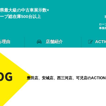
県最大級の中古車展示数×
ープ総在庫500台以上
ロー
車検
る理由
店舗紹介
ACT
豊田店、安城店、西三河店、可児店のACTIO