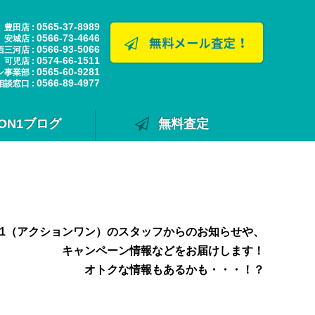
0565-37-8989
豊田店 :
0566-73-4646
安城店 :
0566-93-5066
西三河店 :
0574-66-1511
可児店 :
0565-60-9281
ン事業部 :
0566-89-4977
相談窓口 :
ION1ブログ
無料査定
N1（アクションワン）のスタッフからのお知らせや、
キャンペーン情報などをお届けします！
オトクな情報もあるかも・・・！？