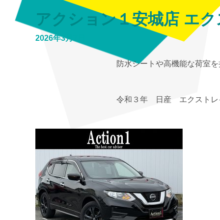
アクション１安城店 エ
2026年3月7日
防水シートや高機能な荷室を
令和３年 日産 エクストレイル