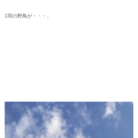
1羽の野鳥が・・・。