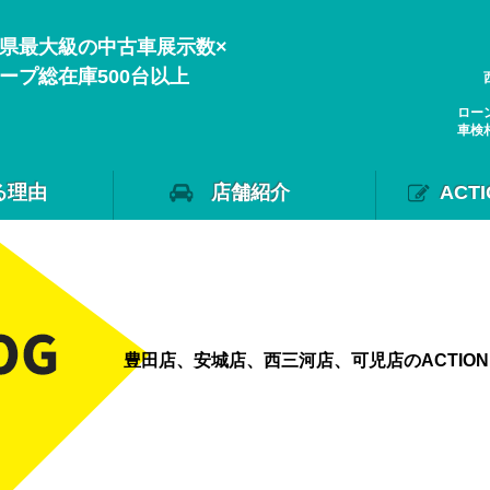
県最大級の中古車展示数×
ープ総在庫500台以上
ロー
車検
る理由
店舗紹介
ACT
豊田店、安城店、西三河店、可児店のACTIO