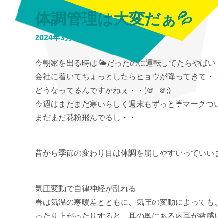
体調管理は大変だぁ💦
2024年3月20日
今朝家を出る時は🌤だったのに運転してたらやばいく
会社に着いてちょっとしたらヒョウが降ってきて・
どうなってるんですかねぇ・・(＠_＠;)
今週はまだまだ寒いらしく週末もずっと☔マークつ
まだまだ花粉飛んでるし・・
昔から季節の変わり目は体調を崩しやすいっていいます
気圧変動で自律神経が乱れる
春は気温の寒暖差とともに、気圧の変動によっても
ったり上がったりすると、耳の奥にある内耳が敏感