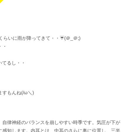
らいに雨が降ってきて・・☔(＠_＠;)
・・
いてるし・・
もんね(/ω＼)
、自律神経のバランスを崩しやすい時季です。気圧が下が
に感知します。内耳とは、中耳のさらに奥に位置し、三半