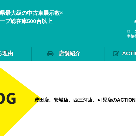
県最大級の中古車展示数×
ープ総在庫500台以上
ロー
車検
る理由
店舗紹介
ACT
豊田店、安城店、西三河店、可児店のACTIO