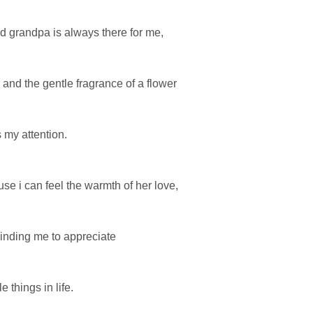
 grandpa is always there for me,
, and the gentle fragrance of a flower
 my attention.
se i can feel the warmth of her love,
inding me to appreciate
e things in life.