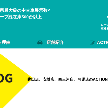
県最大級の中古車展示数×
ープ総在庫500台以上
ロー
車検
る理由
店舗紹介
ACT
豊田店、安城店、西三河店、可児店のACTIO