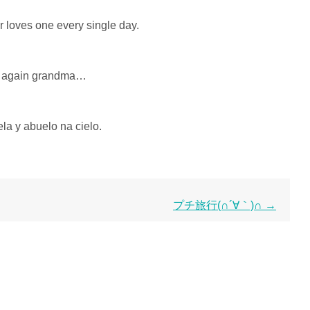
r loves one every single day.
et again grandma…
la y abuelo na cielo.
プチ旅行(∩´∀｀)∩
→