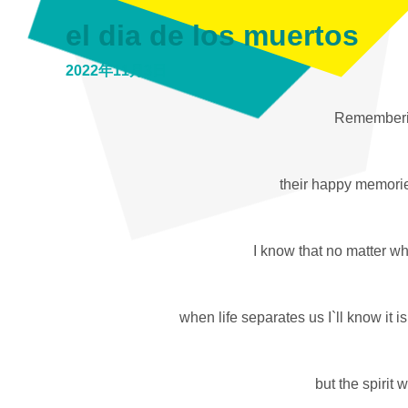
el dia de los muertos
2022年11月3日
Rememberin
their happy memorie
I know that no matter wh
when life separates us I`ll know it 
but the spirit 