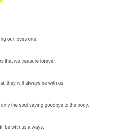
g our loves one,
s that we treasure forever.
at, they will always be with us.
is only the soul saying goodbye to the body,
will be with us always.