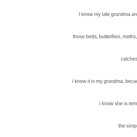
I know my late grandma and
those birds, butterflies, moths
catches
i know it is my grandma, becau
i know she is rem
the simpl