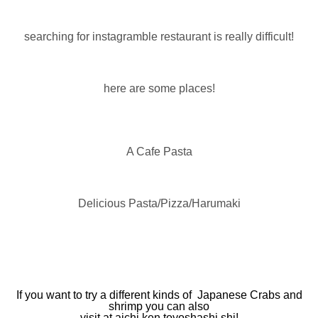
searching for instagramble restaurant is really difficult!
here are some places!
A Cafe Pasta
Delicious Pasta/Pizza/Harumaki
If you want to try a different kinds of Japanese Crabs and
shrimp you can also
visit at aichi ken toyoshashi shi!