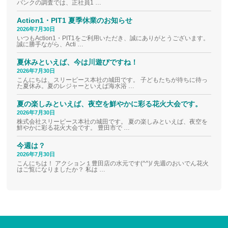
バンクの調査では、正社員1 …
Action1・PIT1 夏季休業のお知らせ
2026年7月30日
いつもAction1・PIT1をご利用いただき、誠にありがとうございます。
誠に勝手ながら、Acti …
夏休みといえば、今は川遊びですね！
2026年7月30日
こんにちは、スリーピース本社の城田です。 子どもたちが待ちに待っ
た夏休み。夏のレジャーといえば海水浴 …
夏の楽しみといえば、夜空を鮮やかに彩る花火大会です。
2026年7月30日
株式会社スリーピース本社の城田です。 夏の楽しみといえば、夜空を
鮮やかに彩る花火大会です。 豊田市で …
今週は？
2026年7月30日
こんにちは！ アクション１豊田店の水元です(^^)/ 先週のおいでん花火
はご覧になりましたか？ 私は …