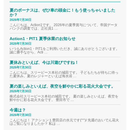
夏のボーナスは、ぜひ車の頭金に！もう使っちゃいました
か？
2026年7月30日
こんにちは、Action1です。 2026年の夏季賞与について、帝国データ
バンクの調査では、正社員1 …
Action1・PIT1 夏季休業のお知らせ
2026年7月30日
いつもAction1・PIT1をご利用いただき、誠にありがとうございます。
誠に勝手ながら、Acti …
夏休みといえば、今は川遊びですね！
2026年7月30日
こんにちは、スリーピース本社の城田です。 子どもたちが待ちに待っ
た夏休み。夏のレジャーといえば海水浴 …
夏の楽しみといえば、夜空を鮮やかに彩る花火大会です。
2026年7月30日
株式会社スリーピース本社の城田です。 夏の楽しみといえば、夜空を
鮮やかに彩る花火大会です。 豊田市で …
今週は？
2026年7月30日
こんにちは！ アクション１豊田店の水元です(^^)/ 先週のおいでん花火
はご覧になりましたか？ 私は …