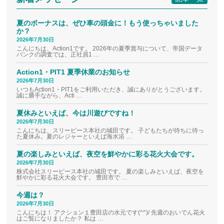
夏のボーナスは、ぜひ車の頭金に！もう使っちゃいました
か？
2026年7月30日
こんにちは、Action1です。 2026年の夏季賞与について、帝国データ
バンクの調査では、正社員1 …
Action1・PIT1 夏季休業のお知らせ
2026年7月30日
いつもAction1・PIT1をご利用いただき、誠にありがとうございます。
誠に勝手ながら、Acti …
夏休みといえば、今は川遊びですね！
2026年7月30日
こんにちは、スリーピース本社の城田です。 子どもたちが待ちに待っ
た夏休み。夏のレジャーといえば海水浴 …
夏の楽しみといえば、夜空を鮮やかに彩る花火大会です。
2026年7月30日
株式会社スリーピース本社の城田です。 夏の楽しみといえば、夜空を
鮮やかに彩る花火大会です。 豊田市で …
今週は？
2026年7月30日
こんにちは！ アクション１豊田店の水元です(^^)/ 先週のおいでん花火
はご覧になりましたか？ 私は …